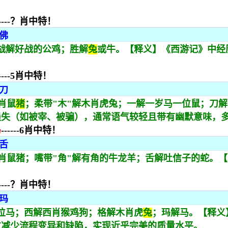
-----？肖中特！
胜佛
战解好战的公鸡；胜解
兔
或牛。【释义】《西游记》中经
。
-----5肖中特！
一刀
肖鼠
猪
；柔带"木"解木肖虎兔；一解一岁马一位鼠；刀
损失（如被宰、被骗），通常语气较轻且带有幽默意味，
马
------6肖中特！
滑舌
水肖鼠猪；嘴带"角"解有角的牛龙羊；舌解吐信子的蛇。【
-----？肖中特！
格玛
位马；西解西肖猴鸡狗；格解木肖虎
兔
；玛解马。【释义
过减少流程变异和缺陷，实现近乎完美的质量水平。