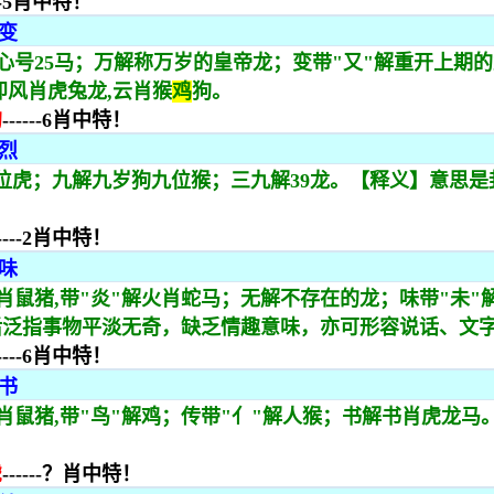
---5肖中特！
万变
中心号25马；万解称万岁的皇帝龙；变带"又"解重开上期
即风肖虎兔龙,云肖猴
鸡
狗。
狗
------6肖中特！
九烈
位虎；九解九岁狗九位猴；三九解39龙。【释义】意思
-----2肖中特！
无味
肖鼠猪,带"炎"解火肖蛇马；无解不存在的龙；味带"未"
后泛指事物平淡无奇，缺乏情趣意味，亦可形容说话、文
-----6肖中特！
传书
水肖鼠猪,带"鸟"解鸡；传带"亻"解人猴；书解书肖虎龙
虎
------？肖中特！