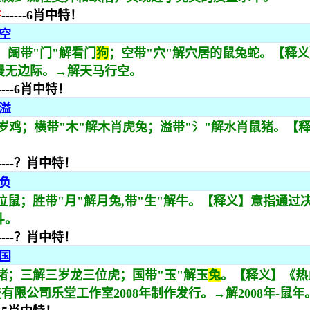
牛
------6肖中特！
天空
；阔带"门"解看门
狗
；空带"穴"解穴居的鼠兔蛇。【释义
漫无边际。→解天马行空。
-----6肖中特！
横溢
十岁鸡；横带"木"解木肖虎兔；溢带"氵"解水肖鼠猪。【
-----？肖中特！
胜负
位鼠；胜带"月"解月兔,带"生"解牛。【释义】意指通过
斗。
-----？肖中特！
三国
猪；三解三岁龙三位虎；国带"玉"解玉
兔
。【释义】《热
限公司乐堂工作室2008年制作发行。→解2008年-鼠年